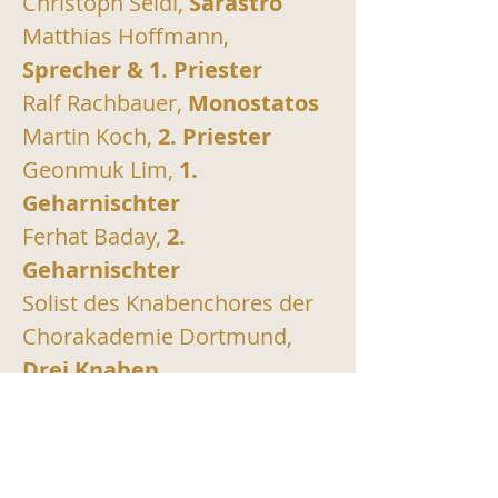
Christoph Seidl, 
Sarastro
Matthias Hoffmann,
Sprecher & 1. Priester
Ralf Rachbauer, 
Monostatos
Martin Koch,
 2. Priester
Geonmuk Lim,
 1. 
Geharnischter
Ferhat Baday,
 2. 
Geharnischter
Solist des Knabenchores der 
Chorakademie Dortmund, 
Drei Knaben
Chor der Oper Köln, 
Chor
Gürzenich-Orchester Köln, 
Orchester