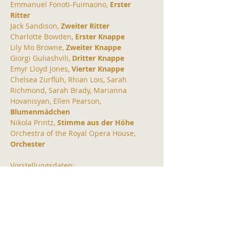
Emmanuel Fonoti-Fuimaono, 
Erster 
Ritter
Jack Sandison, 
Zweiter Ritter
Charlotte Bowden, 
Erster Knappe
Lily Mo Browne, 
Zweiter Knappe
Giorgi Guliashvili, 
Dritter Knappe
Emyr Lloyd Jones, 
Vierter Knappe
Chelsea Zurflüh, Rhian Lois, Sarah 
Richmond, Sarah Brady, Marianna 
Hovanisyan, Ellen Pearson, 
Blumenmädchen
Nikola Printz, 
Stimme aus der Höhe
Orchestra of the Royal Opera House, 
Orchester
Vorstellungsdaten:
1, 4, 9, 11, 14, 17 Oktober 2026
TICKETS KAUFEN