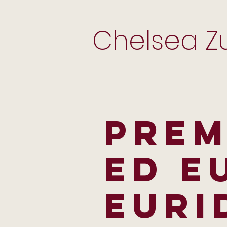
Chelsea Zu
PREM
ED E
EURI