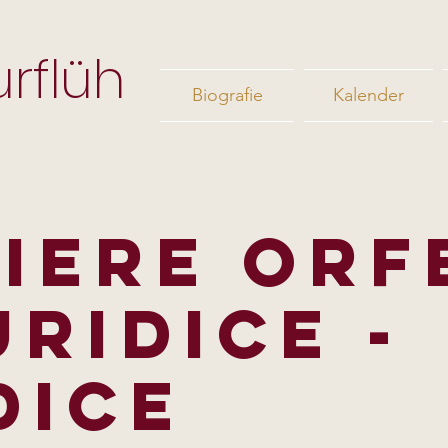
rflüh
Biografie
Kalender
IERE ORF
URIDICE -
DICE